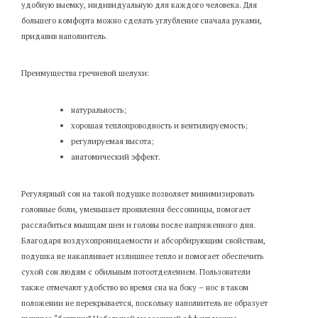
удобную выемку, индивидуальную для каждого человека. Для
большего комфорта можно сделать углубление сначала руками,
придавив наполнитель.
Преимущества гречневой шелухи:
натуральность;
хорошая т
еплопроводность и вентилируемость;
регулируемая высота;
анатомический эффект.
Регулярный сон на такой подушке позволяет минимизировать
головные боли, уменьшает проявления бессонницы, помогает
расслабиться мышцам шеи и головы после напряженного дня.
Благодаря воздухопроницаемости и абсорбирующим свойствам,
подушка не накапливает излишнее тепло и помогает обеспечить
сухой сон людям с обильным потоотделением. Пользователи
также отмечают удобство во время сна на боку – нос в таком
положении не перекрывается, поскольку наполнитель не образует