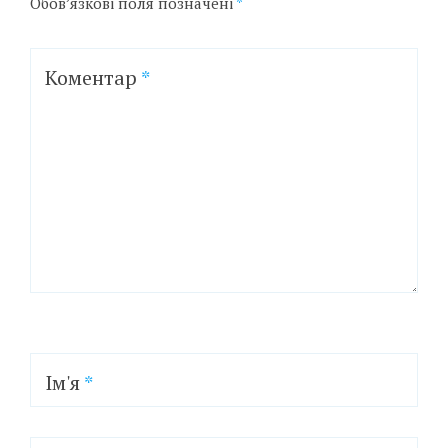
Обов’язкові поля позначені
*
Коментар
*
Ім'я
*