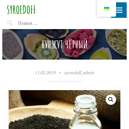
SYROEDOFF
КУНЖУТ ЧЁРНЫЙ
11.03.2019
•
syroedoff_admin