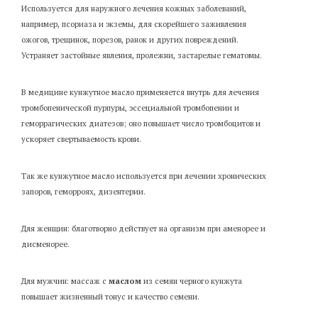
Используется для наружного лечения кожных заболеваний,
например, псориаза и экземы, для скорейшего заживления
ожогов, трещинок, порезов, ранок и других повреждений.
Устраняет застойные явления, пролежни, застарелые гематомы.
В медицине кунжутное масло применяется внутрь для лечения
тромбопенической пурпуры, эссециальной тромбопении и
геморрагических диатезов; оно повышает число тромбоцитов и
ускоряет свертываемость крови.
Так же кунжутное масло используется при лечении хронических
запоров, геморроях, дизентерии.
Для женщин: благотворно действует на организм при аменорее и
дисменорее.
Для мужчин: массаж с
маслом
из семян черного кунжута
повышает жизненный тонус и качество семени.