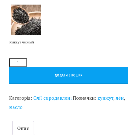
Кунжут чёрный
ДОДАТИ В КОШИК
Категорія:
Олії сиродавлені
Позначки:
кунжут
,
лён
,
масло
Опис