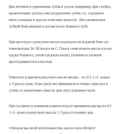
Для лечения и укрепления зубов и десен: например, при слабых,
кровоточащих дёснах или разрушении зубов, т.к. содержит
много кальция и других полезных веществ. Для уменьшения
зубной боли втирают в десны возле больного зуба.
При простуде: кунжутное масло подогреть на водяной бане до
температуры 36-38 градусов С. Перед сном втереть масло в кожу
груди больного, затем грудную клетку утеплить и уложить
простудившегося в постель
Помогает и прием кунжутного масла внутрь – по 0.5-1 ст. ложке
1-3 раза в день. Если средство принимается только один раз в
сутки, то желательно отвести для этого утренние часы.
При гастрите и язвенном колитеследует принимать внутрь по 0,5-
1 ст. ложке кунжутного масла 1-3 раза в течение дня.
Обладая высокой питательностью, масло способствует