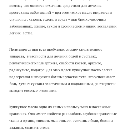
поэтому оно является отличным средством для лечения
простудных заболеваний – при этом теплое масло втирается в
ступни ног, ладони, голову, в грудь – при бронхо-легочных
заболеваниях, гриппе, сухом и хроническом кашлях, воспалении
легких, астме.
Применяется при всех проблемах опорно-двигательного
аппарата, в частности для лечения болей в суставах,
ревматического полиартрита, слабости костей, артрите,
радикулите, подагре. Для этих целей кунжутное масло слегка
подогревают и втирают в болевые участки тела: это успокаивает
боль, делает суставы эластичными и подвижными, растворяет и
выводит солевые отложения.
Кунжутное масло одно из самых используемых в массажных
практиках. Оно имеет свойство расслаблять глубоко пораженные
ткани и органы, снимать мышечные и суставные боли, блоки и
зажимы, снимать отеки.