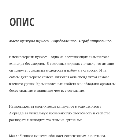
ОПИС
Масло кунжута чёрного.
Сыродавленное.
Нерафинированное.
Именно черный кунжут – одно из составляющих знаменитого
эликсира бессмертия. В восточных странах считают, что именно
он поможет сохранить молодость и избежать старости. И на
самом деле черные семена являются антиоксидантом самого
высшего уровня. Кроме полезных свойств они обладают ароматом
более сильным и приятным чем все остальные.
На протяжении многих веков кунжутное масло ценится в
Аюрведе за уникальную проникающую способность и свойство
растворять и выводить токсины из организма.
Масло Черного кунжута обладает согревающим действием,