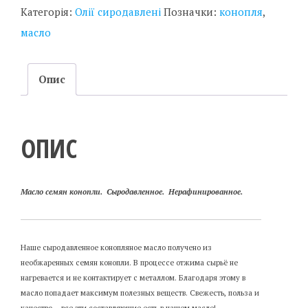
Категорія:
Олії сиродавлені
Позначки:
конопля
,
масло
Опис
ОПИС
Масло семян конопли. Сыродавленное. Нерафинированное.
Наше сыродавленное конопляное масло получено из
необжаренных семян конопли. В процессе отжима сырьё не
нагревается и не контактирует с металлом. Благодаря этому в
масло попадает максимум полезных веществ. Свежесть, польза и
качество – все эти составляющие есть в нашем масле!