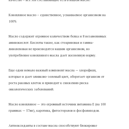
Конопляное масло – единственное, усваиваемое организмом на
100%
Масло содержит огромное количеством белка и 8 незаменимых
аминокислот. Кислоты такие, как стеариновая и гамма-
линоленовая не производятся нашим организмом, но
употребление конопляного масла дает жизненную норму.
Еще один немало важный компонент масла — хлорофилл,
которые и дает оливково-зеленый цвет, оберегает организм от
роста раковых клеток и приводит к снижению риска
онкологических заболеваний.
Масло конопляное — это огромный источник витамина Е (на 100
граммах — 57мг), каротина, фитостеролов и фосфолиподов.
Антиоксиданты в составе масла способствуют блокировке