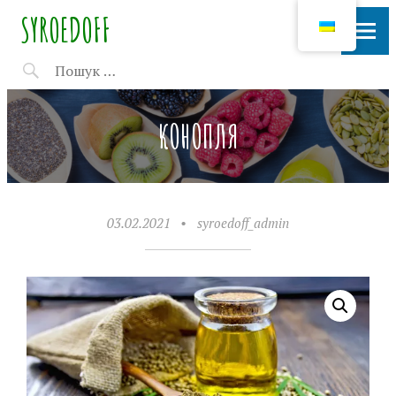
SYROEDOFF
КОНОПЛЯ
03.02.2021
•
syroedoff_admin